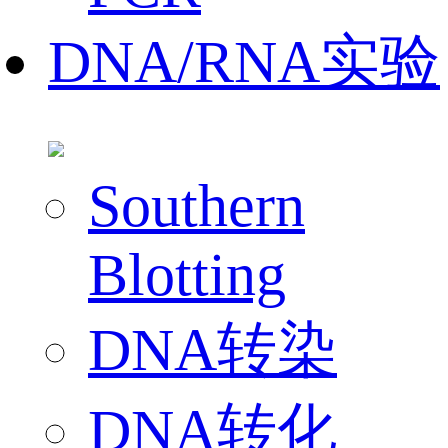
DNA/RNA实验
Southern
Blotting
DNA转染
DNA转化