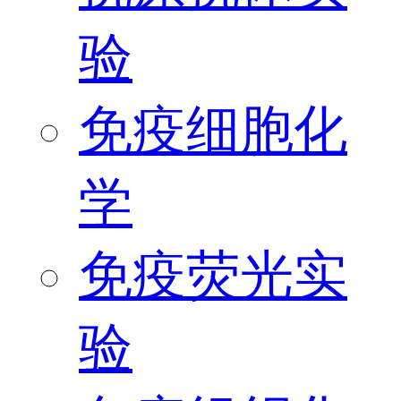
验
免疫细胞化
学
免疫荧光实
验