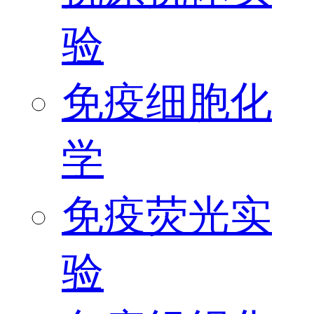
验
免疫细胞化
学
免疫荧光实
验