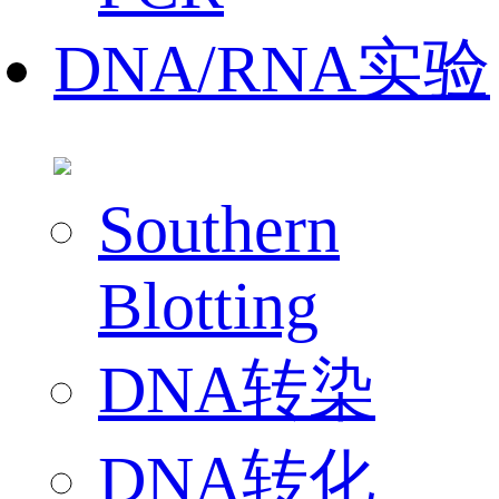
DNA/RNA实验
Southern
Blotting
DNA转染
DNA转化